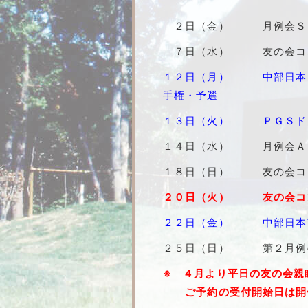
２日（金） 月例会Ｓ
７日（水） 友の会コ
１２日（月） 中部日本シ
手権・予選
１３日（火） ＰＧＳドリ
１４日（水） 月例会Ａ
１８日（日） 友の会コ
２０日（火） 友の会コ
２２日（金） 中部日本ア
２５日（日） 第２月例
※ ４月より平日の友の会親
ご予約の受付開始日は開催