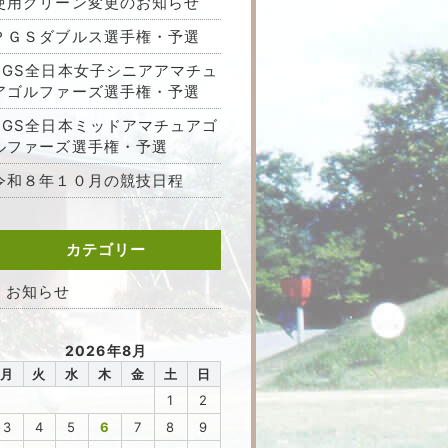
使用グリーン変更のお知らせ
ＰＧＳダブルス選手権・予選
PGS全日本女子シニアアマチュ
アゴルファーズ選手権・予選
PGS全日本ミッドアマチュアゴ
ルファーズ選手権・予選
令和８年１０月の競技日程
カテゴリー
お知らせ
2026年8月
月
火
水
木
金
土
日
1
2
3
4
5
6
7
8
9