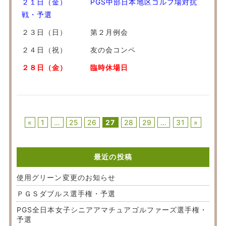
２１日（金） PGS中部日本地区ゴルフ場対抗
戦・予選
２３日（日） 第２月例会
２４日（祝） 友の会コンペ
２８日（金） 臨時休場日
«
1
…
25
26
27
28
29
…
31
»
最近の投稿
使用グリーン変更のお知らせ
ＰＧＳダブルス選手権・予選
PGS全日本女子シニアアマチュアゴルファーズ選手権・
予選