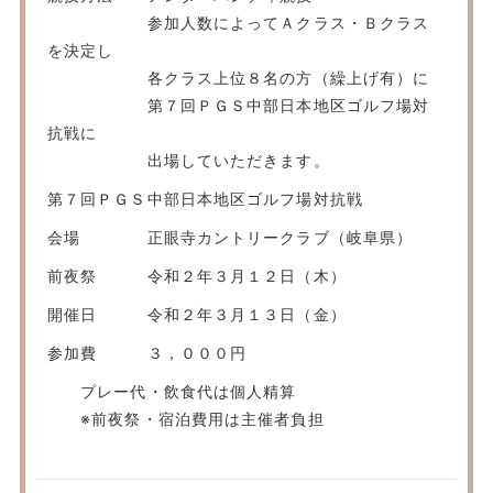
参加人数によってＡクラス・Ｂクラス
を決定し
各クラス上位８名の方（繰上げ有）に
第７回ＰＧＳ中部日本地区ゴルフ場対
抗戦に
出場していただきます。
第７回ＰＧＳ中部日本地区ゴルフ場対抗戦
会場 正眼寺カントリークラブ（岐阜県）
前夜祭 令和２年３月１２日（木）
開催日 令和２年３月１３日（金）
参加費 ３，０００円
プレー代・飲食代は個人精算
※前夜祭・宿泊費用は主催者負担