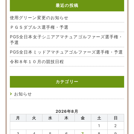
最近の投稿
使用グリーン変更のお知らせ
ＰＧＳダブルス選手権・予選
PGS全日本女子シニアアマチュアゴルファーズ選手権・
予選
PGS全日本ミッドアマチュアゴルファーズ選手権・予選
令和８年１０月の競技日程
カテゴリー
お知らせ
2026年8月
月
火
水
木
金
土
日
1
2
3
4
5
6
7
8
9