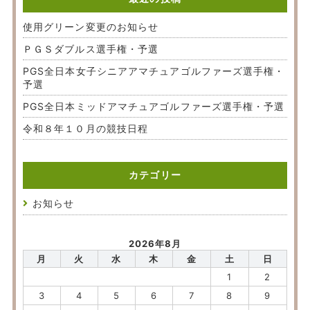
使用グリーン変更のお知らせ
ＰＧＳダブルス選手権・予選
PGS全日本女子シニアアマチュアゴルファーズ選手権・
予選
PGS全日本ミッドアマチュアゴルファーズ選手権・予選
令和８年１０月の競技日程
カテゴリー
お知らせ
2026年8月
月
火
水
木
金
土
日
1
2
3
4
5
6
7
8
9